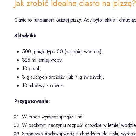
Jak zrobić idealne ciasto na pizzę
Ciasto to fundament każdej pizzy. Aby było lekkie i chrupią
Składniki:
500 g mąki typu 00 (najlepiej włoskiej),
325 ml letniej wody,
10 g soli,
3 g suchych drożdży (lub 7 g świeżych),
10 ml oliwy z oliwek.
Przygotowanie:
W misce wymieszaj mąkę i sól.
W osobnym naczyniu rozpuść drożdże w letniej wodzie i
Stopniowo dodawaj wodę z drożdżami do mąki, wyrabiaj