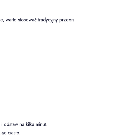
?
ce, warto stosować tradycyjny przepis:
 odstaw na kilka minut.
ąc ciasto.