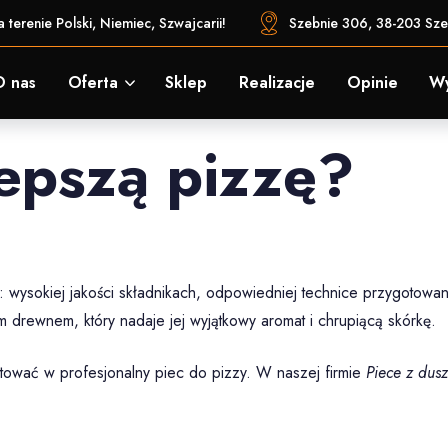
 terenie Polski, Niemiec, Szwajcarii!
Szebnie 306, 38-203 Sze
O nas
Oferta
Sklep
Realizacje
Opinie
W
lepszą pizzę?
: wysokiej jakości składnikach, odpowiedniej technice przygotowani
m drewnem, który nadaje jej wyjątkowy aromat i chrupiącą skórkę.
estować w profesjonalny piec do pizzy. W naszej firmie
Piece z dus