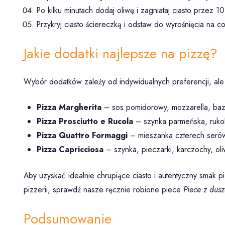
Po kilku minutach dodaj oliwę i zagniataj ciasto przez 10
Przykryj ciasto ściereczką i odstaw do wyrośnięcia na c
Jakie dodatki najlepsze na pizzę?
Wybór dodatków zależy od indywidualnych preferencji, ale n
Pizza Margherita
– sos pomidorowy, mozzarella, bazyl
Pizza Prosciutto e Rucola
– szynka parmeńska, rukol
Pizza Quattro Formaggi
– mieszanka czterech serów 
Pizza Capricciosa
– szynka, pieczarki, karczochy, oliw
Aby uzyskać idealnie chrupiące ciasto i autentyczny smak 
pizzerii, sprawdź nasze ręcznie robione piece
Piece z dus
Podsumowanie