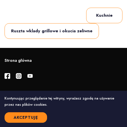
Kuchnie
Ruszta wklady grillowe i okucia zeliwne
Strona główna
Kontynuując przeglądanie tej witryny, wyrażasz zgodę na używanie
Wszelkie prawa zastrzeżone
przez nas plików cookies.
© 2025. LUXstrona.pl
Realizacja:
luxstrona.pl
AKCEPTUJĘ