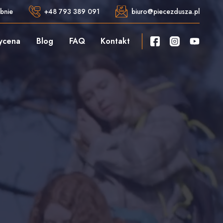
bnie
+48 793 389 091
biuro@piecezdusza.pl
ycena
Blog
FAQ
Kontakt