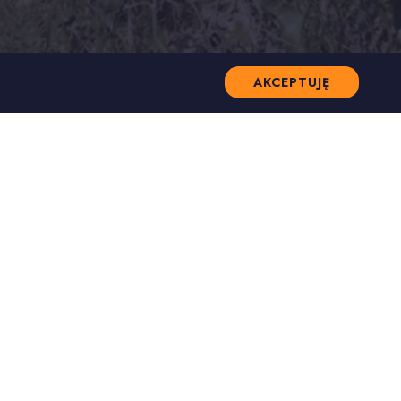
AKCEPTUJĘ
yśrodkowany logotyp
enu na całym ekranie
roczysty w ciemnej wersji