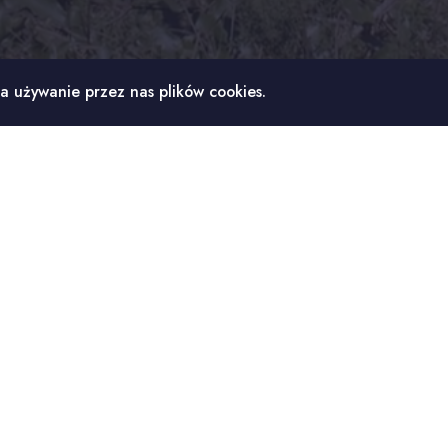
a używanie przez nas plików cookies.
zerokość
W
kość
M
ersji
Przez