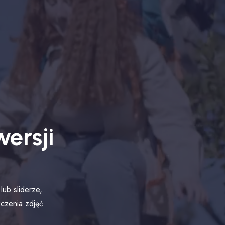
ersji
lub sliderze,
zczenia zdjęć