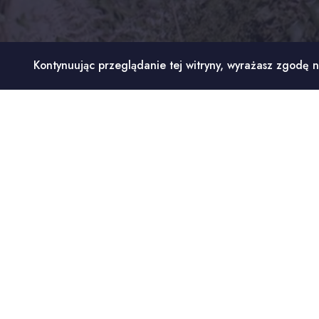
Kontynuując przeglądanie tej witryny, wyrażasz zgodę n
Dane kontaktowe na całą s
Logotyp na całą wyso
Przezroczysty w jasnej w
Strona główna