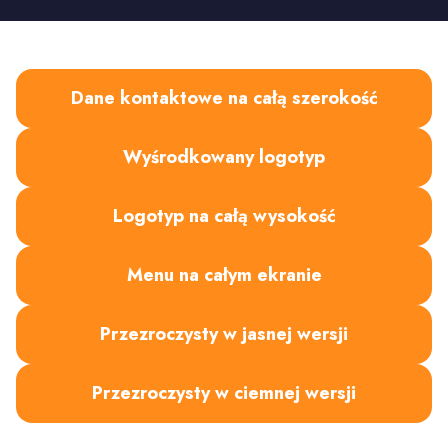
Dane kontaktowe na całą szerokość
Wyśrodkowany logotyp
Logotyp na całą wysokość
Menu na całym ekranie
Przezroczysty w jasnej wersji
Przezroczysty w ciemnej wersji